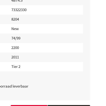
4BT4.5
73322330
8204
New
74/99
2200
2011
Tier 2
oorraad leverbaar