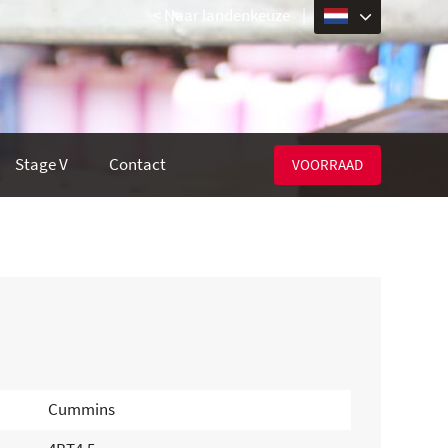
< Naar landenkeuze
|
Stage V
Contact
VOORRAAD
Cummins