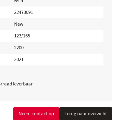
B4.5
22473091
New
123/165
2200
2021
orraad leverbaar
Neem contact op
Terug naar overzicht