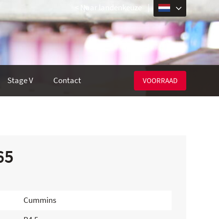
< Naar landenkeuze
|
Stage V
Contact
VOORRAAD
65
Cummins