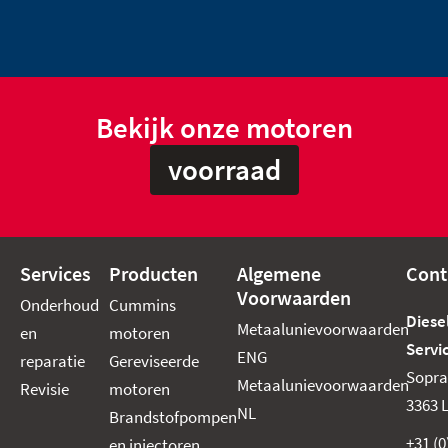
Bekijk onze motoren
voorraad
Services
Producten
Algemene
Cont
Voorwaarden
Onderhoud
Cummins
Diese
Metaalunievoorwaarden
en
motoren
Servic
ENG
reparatie
Gereviseerde
Sopra
Metaalunievoorwaarden
Revisie
motoren
3363 
NL
Brandstofpompen
+31 (
en injectoren