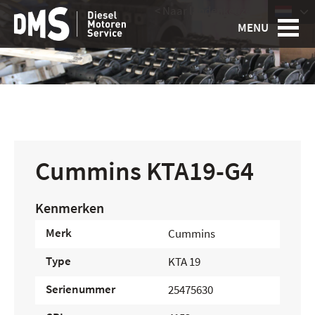
< Naar landenkeuze
|
MENU
Cummins KTA19-G4
Kenmerken
Merk
Cummins
Type
KTA 19
Serienummer
25475630