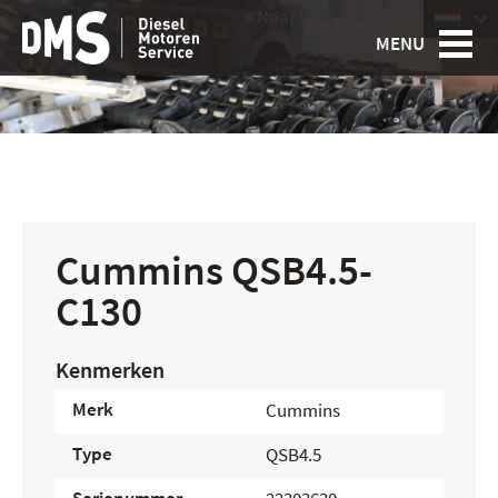
< Naar landenkeuze
|
MENU
Cummins QSB4.5-
C130
Kenmerken
Merk
Cummins
Type
QSB4.5