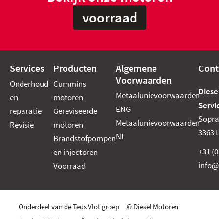
voorraad
Services
Producten
Algemene
Cont
Voorwaarden
Onderhoud
Cummins
Diese
Metaalunievoorwaarden
en
motoren
Servic
ENG
reparatie
Gereviseerde
Sopra
Metaalunievoorwaarden
Revisie
motoren
3363 
NL
Brandstofpompen
+31 (
en injectoren
info@
Voorraad
Onderdeel van de Teus Vlot groep © Diesel Motoren